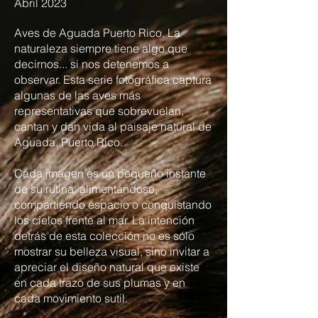
Abril 2023
Aves de Aguada Puerto Rico. La
naturaleza siempre tiene algo que
decirnos... si nos detenemos a
observar. Esta serie fotográfica captura
algunas de las aves más
representativas que sobrevuelan,
cantan y dan vida al paisaje natural de
Aguada, Puerto Rico.
Cada imagen es un pequeño instante
de su rutina: alimentándose,
compartiendo espacio o conquistando
los cielos frente al mar. La intención
detrás de esta colección no es sólo
mostrar su belleza visual, sino invitar a
apreciar el diseño natural que existe
en cada trazo de sus plumas y en
cada movimiento sutil.