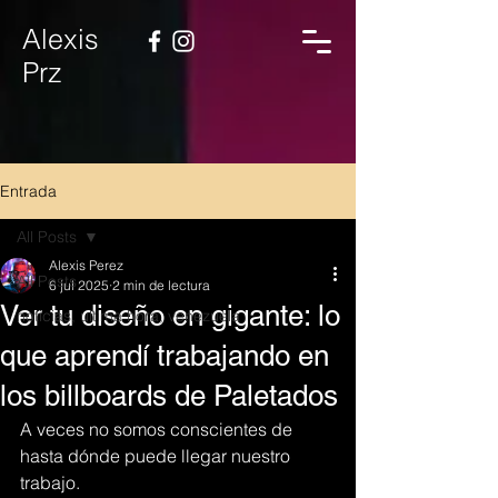
Alexis
Prz
Entrada
All Posts
Alexis Perez
All Posts
6 jul 2025
2 min de lectura
Ver tu diseño en gigante: lo
noticias, ultima hora, venezuela
que aprendí trabajando en
los billboards de Paletados
A veces no somos conscientes de 
hasta dónde puede llegar nuestro 
trabajo.