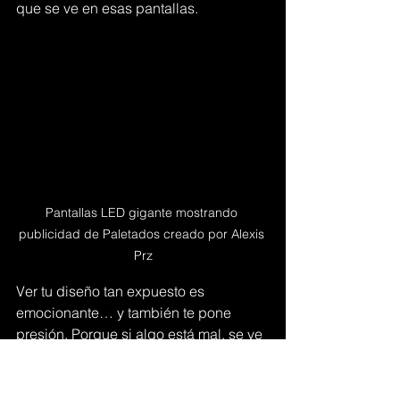
que se ve en esas pantallas.
Pantallas LED gigante mostrando 
publicidad de Paletados creado por Alexis 
Prz
Ver tu diseño tan expuesto es 
emocionante… y también te pone 
presión. Porque si algo está mal, se ve 
enorme. Pero también te recuerda por 
qué elegiste dedicarte a esto.
Diseñar es contar historias. A veces, 